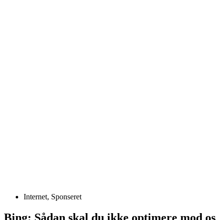
Internet
,
Sponseret
Bing: Sådan skal du ikke optimere mod os