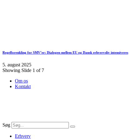
Regelforenkling for SMV’er: Dialogen mellem EU og Dansk erhvervsliv intensiveres
5. august 2025
Showing Slide 1 of 7
Om os
Kontakt
Søg
Erhverv