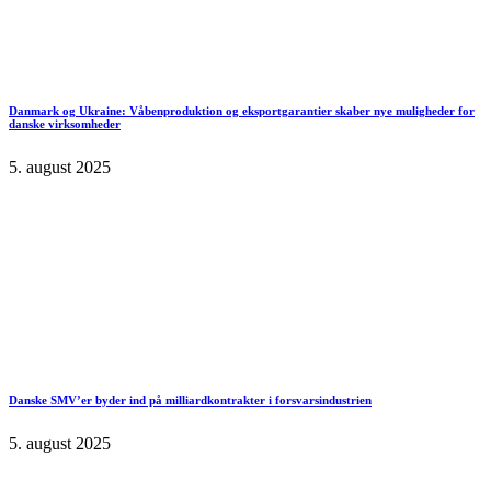
Danmark og Ukraine: Våbenproduktion og eksportgarantier skaber nye muligheder for
danske virksomheder
5. august 2025
Danske SMV’er byder ind på milliardkontrakter i forsvarsindustrien
5. august 2025