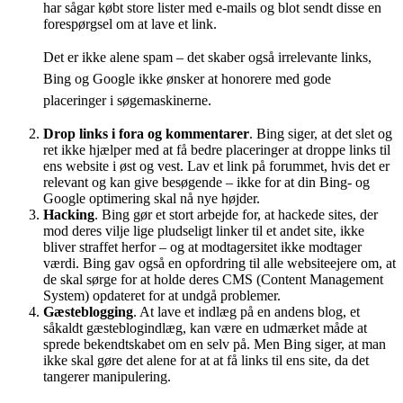
har sågar købt store lister med e-mails og blot sendt disse en
forespørgsel om at lave et link.
Det er ikke alene spam – det skaber også irrelevante links,
Bing og Google ikke ønsker at honorere med gode
placeringer i søgemaskinerne.
Drop links i fora og kommentarer
. Bing siger, at det slet og
ret ikke hjælper med at få bedre placeringer at droppe links til
ens website i øst og vest. Lav et link på forummet, hvis det er
relevant og kan give besøgende – ikke for at din Bing- og
Google optimering skal nå nye højder.
Hacking
. Bing gør et stort arbejde for, at hackede sites, der
mod deres vilje lige pludseligt linker til et andet site, ikke
bliver straffet herfor – og at modtagersitet ikke modtager
værdi. Bing gav også en opfordring til alle websiteejere om, at
de skal sørge for at holde deres CMS (Content Management
System) opdateret for at undgå problemer.
Gæsteblogging
. At lave et indlæg på en andens blog, et
såkaldt gæsteblogindlæg, kan være en udmærket måde at
sprede bekendtskabet om en selv på. Men Bing siger, at man
ikke skal gøre det alene for at at få links til ens site, da det
tangerer manipulering.