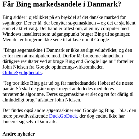
Får Bing markedsandele i Danmark?
Bing sidder i øjeblikket på en brøkdel af det danske marked for
søgninger. Der er få, der benytter søgemaskinen – og det er sjældent
som et aktivt valg. Det handler oftest om, at en ny computer med
Windows installeret som udgangspunkt bruger Bing til søgninger.
Men det er brugerne ikke sene til at lave om til Google.
“Bings søgemaskine i Danmark er ikke særligt veludviklet, og den
er for nem at manipulere med. Derfor får brugerne simpelthen
dårligere resultater ved at bruge Bing end Google lige nu” fortæller
John Nielsen fra Google optimerings-virksomheden
OnlineSynlighed.dk
.
“Jeg tror ikke Bing går ud og får markedsandele i løbet af de næste
par år. Så skal de gøre noget meget anderledes med deres
nuværende algoritme. Deres søgemaskine er slet og ret for dårlig til
almindeligt brug” afslutter John Nielsen.
Der findes også andre søgemaskiner end Google og Bing – bl.a. den
mere privatlivssikrende
DuckGoDuck
, der dog endnu ikke har
lanceret sig selv i Danmark.
Andre nyheder