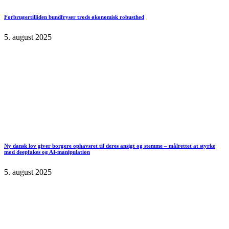
Forbrugertilliden bundfryser trods økonomisk robusthed
5. august 2025
Ny dansk lov giver borgere ophavsret til deres ansigt og stemme – målrettet at styrke
mod deepfakes og AI-manipulation
5. august 2025