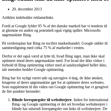
20. december 2013
Artiklen indeholder reklamelinks
Fordi at Google fylder 95 % af det danske marked har vi tendens til
at glemme en anden og potentielt også vigtig spiller: Microsofts
søgemaskine Bing.
På verdensplan har Bing en tocifret markedsandel. Google sidder til
sammenligning med cirka 75 % af markedet i vesten.
Derfor er det også værd at lytte til, hvad Bing siger, man ikke skal
optimere imod deres søgemaskine med. For hvad der ikke virker i
forhold til Bing optimering virker med al sandsynlighed heller ikke,
når metoden hedder Google optimering.
Bing har for nyligt været ude og navngive 4 ting, de ikke ønsker,
brugerne af deres søgemaskine gør for at optimere deres websites.
Som supplement til din viden om Google optimering har vi gengivet
de fire punkter herunder:
Blinde forespørgsler til websiteejere
. Inden for international
Bing- og Google optimering er det set hvordan websiteejere i
blinde har udsendt forespørgsler om links til websiteejere. De