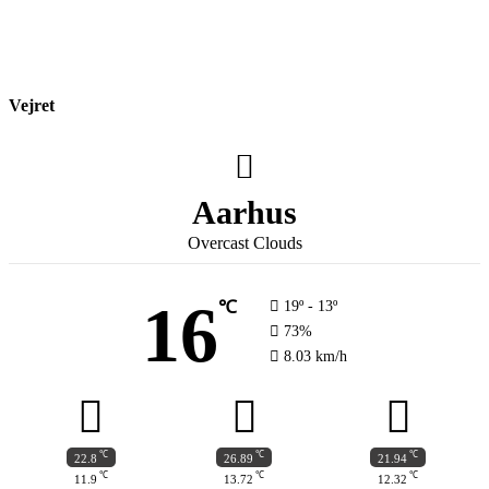
Vejret
Aarhus
Overcast Clouds
16
℃
19º - 13º
73%
8.03 km/h
℃
℃
℃
22.8
26.89
21.94
℃
℃
℃
11.9
13.72
12.32