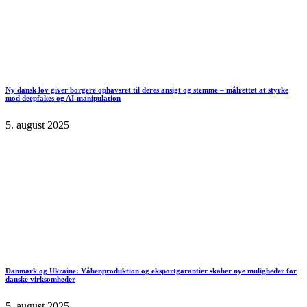
Ny dansk lov giver borgere ophavsret til deres ansigt og stemme – målrettet at styrke
mod deepfakes og AI-manipulation
5. august 2025
Danmark og Ukraine: Våbenproduktion og eksportgarantier skaber nye muligheder for
danske virksomheder
5. august 2025