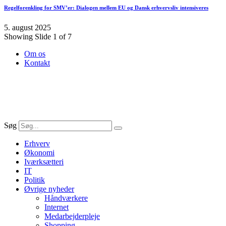
Regelforenkling for SMV’er: Dialogen mellem EU og Dansk erhvervsliv intensiveres
5. august 2025
Showing Slide 1 of 7
Om os
Kontakt
Søg
Erhverv
Økonomi
Iværksætteri
IT
Politik
Øvrige nyheder
Håndværkere
Internet
Medarbejderpleje
Shopping