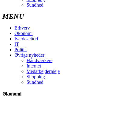
Sundhed
Erhverv
Økonomi
Iværksætteri
IT
Politik
Øvrige nyheder
Håndværkere
Internet
Medarbejderpleje
Shopping
Sundhed
Økonomi