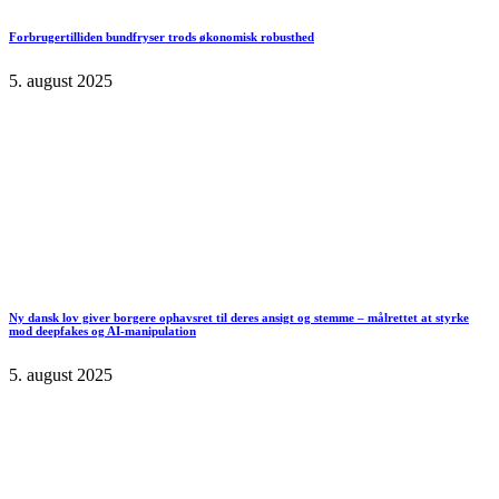
Forbrugertilliden bundfryser trods økonomisk robusthed
5. august 2025
Ny dansk lov giver borgere ophavsret til deres ansigt og stemme – målrettet at styrke
mod deepfakes og AI-manipulation
5. august 2025