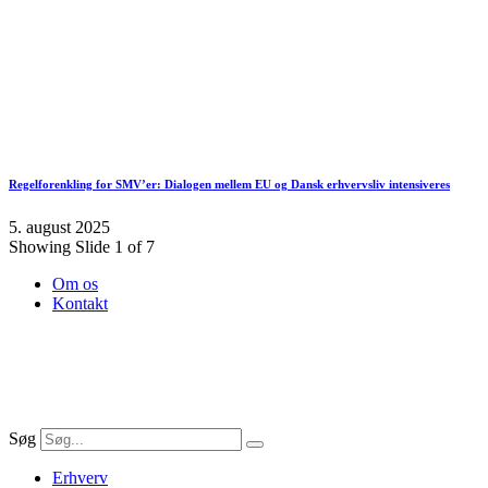
Regelforenkling for SMV’er: Dialogen mellem EU og Dansk erhvervsliv intensiveres
5. august 2025
Showing Slide 1 of 7
Om os
Kontakt
Søg
Erhverv