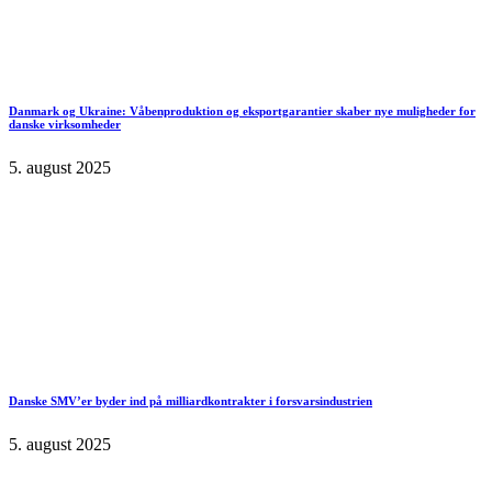
Danmark og Ukraine: Våbenproduktion og eksportgarantier skaber nye muligheder for
danske virksomheder
5. august 2025
Danske SMV’er byder ind på milliardkontrakter i forsvarsindustrien
5. august 2025