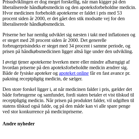
Prisudviklingen er dog meget forskellig, når man kigger på den
liberaliserede håndkøbsmedicin og den apoteksforbeholdne medicin.
Hvor medicinen forbeholdt apotekerne er faldet i pris med 53
procent siden år 2000, er det gået den stik modsatte vej for den
liberaliserede håndkøbsmedicin.
Priserne her har nemlig udviklet sig næsten i takt med inflationen og
er steget med 28 procent siden år 2000. Det generelle
forbrugerprisindeks er steget med 34 procent i samme periode, og
prisen på håndkøbsmedicinen ligger altså lige under den udvikling.
I øvrigt tjener apotekerne hverken mere eller mindre afhængigt af
hvordan priserne på den apoteksforbeholdte medicin ændrer sig.
Både de fysiske apoteker og
apoteket online
får en fast avance pr.
pakning receptpligtig medicin, de sælger.
Den store forskel ligger i, at når medicinen falder i pris, gælder det
både forbrugerne og samfundet, fordi staten betaler et vist tilskud til
receptpligtig medicin. Når prisen på produktet falder, vil udgiften til
statens tilskud også falde, og på den måde kan vi alle spare penge
ved stor konkurrence på medicinpriserne.
Andre nyheder