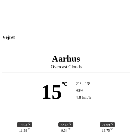
Vejret
Aarhus
Overcast Clouds
15
℃
21º - 13º
90%
4.8 km/h
℃
℃
℃
19.93
22.43
24.99
℃
℃
℃
11.38
9.34
13.75