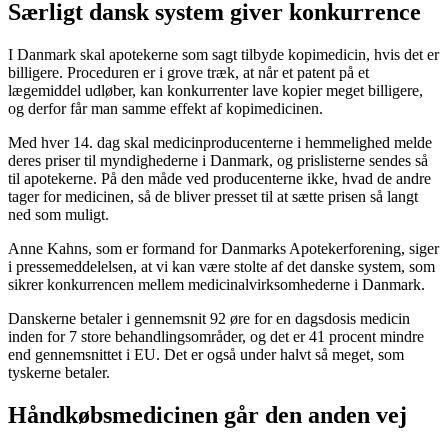
Særligt dansk system giver konkurrence
I Danmark skal apotekerne som sagt tilbyde kopimedicin, hvis det er
billigere. Proceduren er i grove træk, at når et patent på et
lægemiddel udløber, kan konkurrenter lave kopier meget billigere,
og derfor får man samme effekt af kopimedicinen.
Med hver 14. dag skal medicinproducenterne i hemmelighed melde
deres priser til myndighederne i Danmark, og prislisterne sendes så
til apotekerne. På den måde ved producenterne ikke, hvad de andre
tager for medicinen, så de bliver presset til at sætte prisen så langt
ned som muligt.
Anne Kahns, som er formand for Danmarks Apotekerforening, siger
i pressemeddelelsen, at vi kan være stolte af det danske system, som
sikrer konkurrencen mellem medicinalvirksomhederne i Danmark.
Danskerne betaler i gennemsnit 92 øre for en dagsdosis medicin
inden for 7 store behandlingsområder, og det er 41 procent mindre
end gennemsnittet i EU. Det er også under halvt så meget, som
tyskerne betaler.
Håndkøbsmedicinen går den anden vej