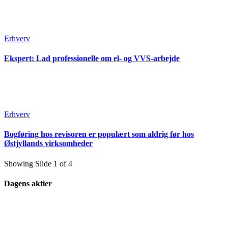
Erhverv
Ekspert: Lad professionelle om el- og VVS-arbejde
Erhverv
Bogføring hos revisoren er populært som aldrig før hos
Østjyllands virksomheder
Showing Slide 1 of 4
Dagens aktier