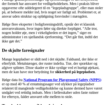
der formelt har ansvaret for vedligeholdelsen. Men i praksis bliver
opgaverne ofte uddelegeret til en “legepladsgruppe”, eller man stoler
på, at beboere melder ind, hvis noget ser farligt ud. Problemet er, at
ansvar uden struktur og opfølgning forsvinder i mængden.
Ifølge flere eksperter i boligforeningsdrift, opstår der et klassisk
ansvarsvakuum, hvor ingen føler sig direkte forpligtet. “Alle tror,
nogen holder øje, men i virkeligheden er det ingen,” siger en
administrator i en sjællandsk ejerforening. “Det går fint, indtil det
ikke gør det.”
De skjulte faresignaler
Mange legepladser er slidt ned i det skjulte. Faldsand, der ikke er
efterfyldt. Metalstænger, der ruster indefra. Træ, der sprækker og
afgiver splinter. Disse skader er ikke synlige ved et hurtigt øjekast,
men de kan have stor betydning for
sikkerhed på legepladsen
.
Ifølge data fra
National Program for Playground Safety (NPPS)
er op mod 40 % af erstatningssager ved ulykker på legepladser
relateret til manglende vedligeholdelse og kunne dermed have været
undgået ved rettidig indsats. Men i fællesskaber uden faste rutiner
for eftersyn, falder ansvaret ofte mellem to stole.