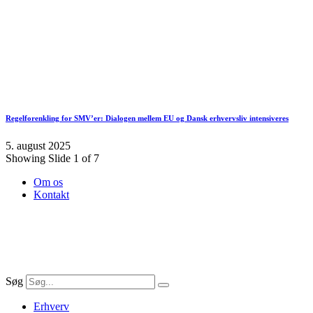
Regelforenkling for SMV’er: Dialogen mellem EU og Dansk erhvervsliv intensiveres
5. august 2025
Showing Slide 1 of 7
Om os
Kontakt
Søg
Erhverv