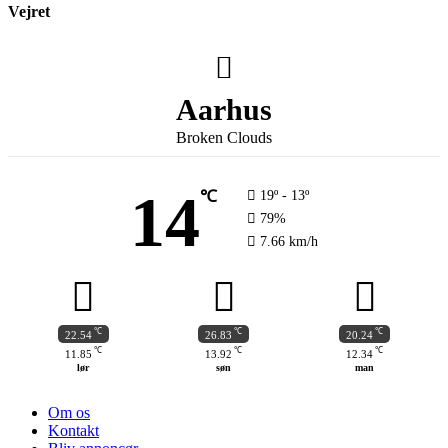
Vejret
Aarhus
Broken Clouds
14
℃
19º - 13º
79%
7.66 km/h
℃
℃
℃
22.54
26.83
20.24
℃
℃
℃
11.85
13.92
12.34
lør
søn
man
Om os
Kontakt