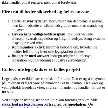
ikke handler om at reagere, men om at forebygge.
Fire trin til bedre sikkerhed og fælles ansvar
Opdel ansvar tydeligt:
Bestyrelsen har det formelle ansvar,
men kan nedsætte en sikkerhedsgruppe med klart mandat og
opgaver.
Lav en årlig vedligeholdelsesplan:
Inkluder visuelle
eftersyn, kvartalsinspektion og årligt hovedsyn. Brug eksterne
inspektører ved tvivl.
Kommuniker aktivt:
Informér beboere om, hvordan de
melder fejl ind, og hvor ofte legepladsen tjekkes.
Budgettér med ansvar:
Indregn udgifter til eftersyn,
reparation og opgradering af udstyr i årsbudgettet.
En levende legeplads er et fælles projekt
Legepladsen er ikke bare et redskab for børn. Den er også et symbol
på, hvordan vi tager vare på hinanden i et fællesskab. En sikker og
vedligeholdt legeplads viser, at vi ser hinanden og handler, før det er
for sent.
Ved at tage ansvar og skabe struktur, kan foreningen sikre både
sikkerhed på legepladsen
og
tryghed på legepladsen
. Og