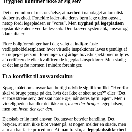
Tryghed kommer ikke af sig selv
Det er en udbredt misforståelse, at nærhed i nabolaget automatisk
skaber tryghed. Forældre lader ofte deres børn lege uden opsyn,
netop fordi legepladsen er “vores”. Men
tryghed på legepladsen
opstår ikke alene ved fællesskab. Den kræver systematik, ansvar og
klare aftaler.
Flere boligforeninger har i dag valgt at indføre faste
vedligeholdelsesplaner, hvor visuelle inspektioner laves ugentligt af
en udpeget person i foreningen, og årlige hovedinspektioner udføres
af certificerede eller kvalificerede legepladsinspektører. Men stadig
er det langt fra normen i mindre foreninger.
Fra konflikt til ansvarskultur
Spørgsmålet om ansvar kan hurtigt udvikle sig til konflikt. “Hvorfor
skal vi bruge penge på det, hvis der ikke er sket noget?” eller “Det
er forældrene selv, der skal holde øje, når deres børn leger”. Men i
virkeligheden handler det ikke om,
hvem der bruger
legepladsen,
men om
hvem der ejer den
.
Ejerskab er lig med ansvar. Og ansvar betyder handling. Det
betyder, at man ikke blot venter på, at nogen melder en skade, men
at man har faste procedurer. At man forstår, at
legepladssikkerhed