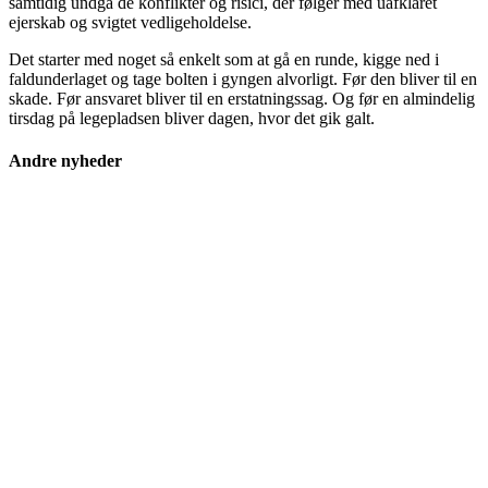
samtidig undgå de konflikter og risici, der følger med uafklaret
ejerskab og svigtet vedligeholdelse.
Det starter med noget så enkelt som at gå en runde, kigge ned i
faldunderlaget og tage bolten i gyngen alvorligt. Før den bliver til en
skade. Før ansvaret bliver til en erstatningssag. Og før en almindelig
tirsdag på legepladsen bliver dagen, hvor det gik galt.
Andre nyheder