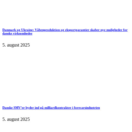
Danmark og Ukraine: Våbenproduktion og eksportgarantier skaber nye muligheder for
danske virksomheder
5. august 2025
Danske SMV’er byder ind på milliardkontrakter i forsvarsindustrien
5. august 2025