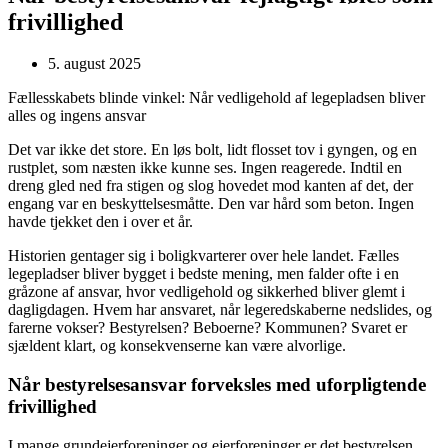
frivillighed
5. august 2025
Fællesskabets blinde vinkel: Når vedligehold af legepladsen bliver
alles og ingens ansvar
Det var ikke det store. En løs bolt, lidt flosset tov i gyngen, og en
rustplet, som næsten ikke kunne ses. Ingen reagerede. Indtil en
dreng gled ned fra stigen og slog hovedet mod kanten af det, der
engang var en beskyttelsesmåtte. Den var hård som beton. Ingen
havde tjekket den i over et år.
Historien gentager sig i boligkvarterer over hele landet. Fælles
legepladser bliver bygget i bedste mening, men falder ofte i en
gråzone af ansvar, hvor vedligehold og sikkerhed bliver glemt i
dagligdagen. Hvem har ansvaret, når legeredskaberne nedslides, og
farerne vokser? Bestyrelsen? Beboerne? Kommunen? Svaret er
sjældent klart, og konsekvenserne kan være alvorlige.
Når bestyrelsesansvar forveksles med uforpligtende
frivillighed
I mange grundejerforeninger og ejerforeninger er det bestyrelsen,