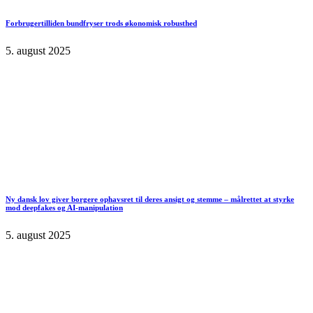
Forbrugertilliden bundfryser trods økonomisk robusthed
5. august 2025
Ny dansk lov giver borgere ophavsret til deres ansigt og stemme – målrettet at styrke
mod deepfakes og AI-manipulation
5. august 2025