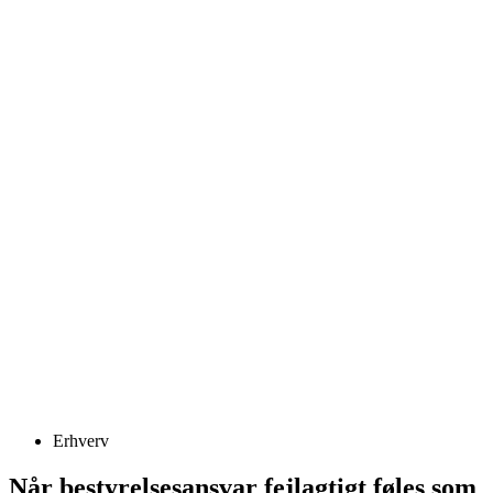
Erhverv
Når bestyrelsesansvar fejlagtigt føles som