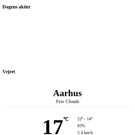
Dagens aktier
Vejret
Aarhus
Few Clouds
17
℃
22º - 14º
83%
5.4 km/h