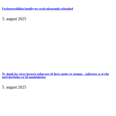
Forbrugertilliden bundfryser trods økonomisk robusthed
5. august 2025
Ny dansk lov giver borgere ophavsret til deres ansigt og stemme – målrettet at styrke
mod deepfakes og AI-manipulation
5. august 2025