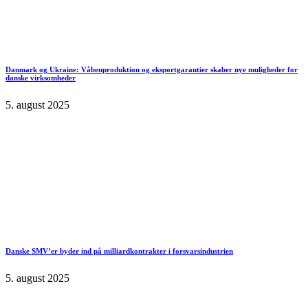
Danmark og Ukraine: Våbenproduktion og eksportgarantier skaber nye muligheder for
danske virksomheder
5. august 2025
Danske SMV’er byder ind på milliardkontrakter i forsvarsindustrien
5. august 2025