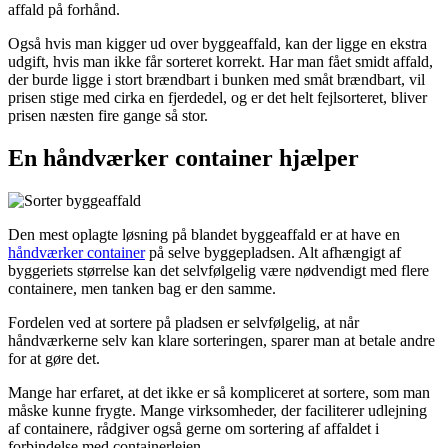
affald på forhånd.
Også hvis man kigger ud over byggeaffald, kan der ligge en ekstra
udgift, hvis man ikke får sorteret korrekt. Har man fået smidt affald,
der burde ligge i stort brændbart i bunken med småt brændbart, vil
prisen stige med cirka en fjerdedel, og er det helt fejlsorteret, bliver
prisen næsten fire gange så stor.
En håndværker container hjælper
Den mest oplagte løsning på blandet byggeaffald er at have en
håndværker container
på selve byggepladsen. Alt afhængigt af
byggeriets størrelse kan det selvfølgelig være nødvendigt med flere
containere, men tanken bag er den samme.
Fordelen ved at sortere på pladsen er selvfølgelig, at når
håndværkerne selv kan klare sorteringen, sparer man at betale andre
for at gøre det.
Mange har erfaret, at det ikke er så kompliceret at sortere, som man
måske kunne frygte. Mange virksomheder, der faciliterer udlejning
af containere, rådgiver også gerne om sortering af affaldet i
forbindelse med containerlejen.