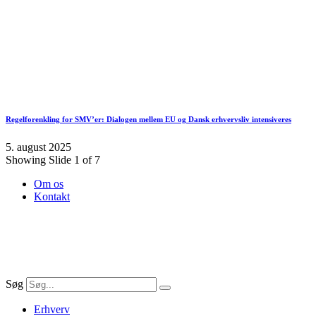
Regelforenkling for SMV’er: Dialogen mellem EU og Dansk erhvervsliv intensiveres
5. august 2025
Showing Slide 1 of 7
Om os
Kontakt
Søg
Erhverv