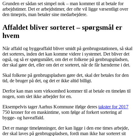
Grunden er sådan set simpel nok – man kommer til at betale for
arbejdstimer. Det er arbejdstimer, der ofte vil ligge væsentligt over
den timepris, man betaler sine medarbejdere.
Affaldet bliver sorteret – spørgsmål er
hvem
Når affald og byggeaffald bliver smidt på genbrugsstationen, så skal
det sorteres, inden det kan komme videre i systemet. Det bliver det
også, og så er spørgsmålet, om det er folkene på genbrugspladsen,
der skal gøre det, eller om det er sorteret, når de får hænderne i det.
Skal folkene på genbrugspladsen gøre det, skal der betales for den
tid, de bruger på det, og det er ikke altid billigt.
Derfor kan man som virksomhed kommer til at betale en timeløn til
nogen, som slet ikke arbejder for en.
Eksempelvis tager Aarhus Kommune ifølge deres
takster for 2017
750 kroner for en maskintime, som følge af forkert sortering af
bygge- og haveaffald.
Det er mange timelønninger, der kan ligge i den ene times arbejde,
der skal laves på genbrugspladsen, fordi man ikke har sorteret sit