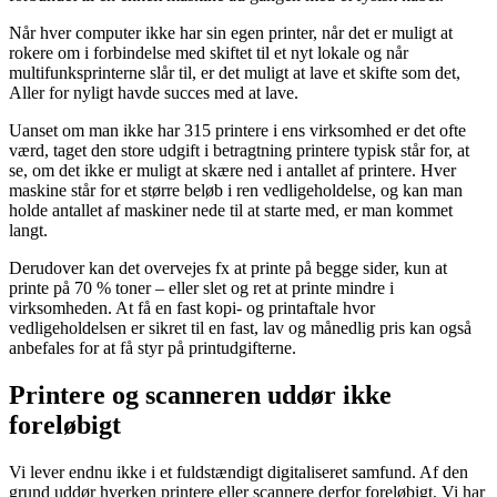
Når hver computer ikke har sin egen printer, når det er muligt at
rokere om i forbindelse med skiftet til et nyt lokale og når
multifunksprinterne slår til, er det muligt at lave et skifte som det,
Aller for nyligt havde succes med at lave.
Uanset om man ikke har 315 printere i ens virksomhed er det ofte
værd, taget den store udgift i betragtning printere typisk står for, at
se, om det ikke er muligt at skære ned i antallet af printere. Hver
maskine står for et større beløb i ren vedligeholdelse, og kan man
holde antallet af maskiner nede til at starte med, er man kommet
langt.
Derudover kan det overvejes fx at printe på begge sider, kun at
printe på 70 % toner – eller slet og ret at printe mindre i
virksomheden. At få en fast kopi- og printaftale hvor
vedligeholdelsen er sikret til en fast, lav og månedlig pris kan også
anbefales for at få styr på printudgifterne.
Printere og scanneren uddør ikke
foreløbigt
Vi lever endnu ikke i et fuldstændigt digitaliseret samfund. Af den
grund uddør hverken printere eller scannere derfor foreløbigt. Vi har