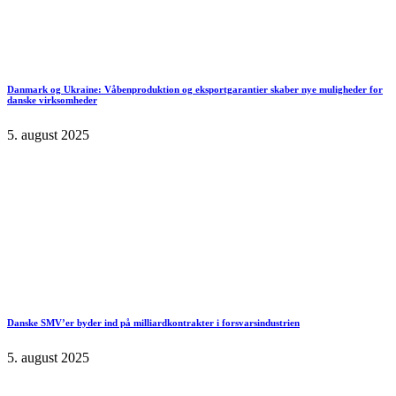
Danmark og Ukraine: Våbenproduktion og eksportgarantier skaber nye muligheder for
danske virksomheder
5. august 2025
Danske SMV’er byder ind på milliardkontrakter i forsvarsindustrien
5. august 2025