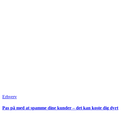
Erhverv
Pas på med at spamme dine kunder – det kan koste dig dyrt