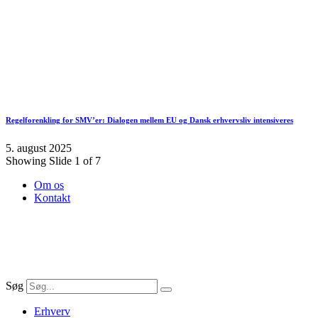
Regelforenkling for SMV’er: Dialogen mellem EU og Dansk erhvervsliv intensiveres
5. august 2025
Showing Slide 1 of 7
Om os
Kontakt
Søg
Erhverv