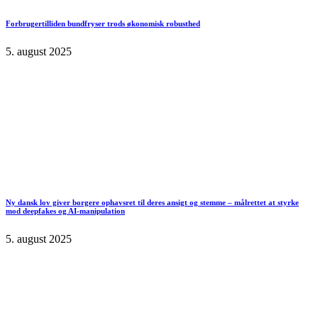
Forbrugertilliden bundfryser trods økonomisk robusthed
5. august 2025
Ny dansk lov giver borgere ophavsret til deres ansigt og stemme – målrettet at styrke
mod deepfakes og AI-manipulation
5. august 2025