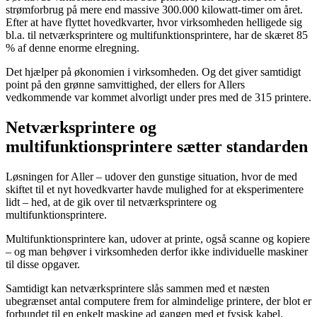
strømforbrug på mere end massive 300.000 kilowatt-timer om året.
Efter at have flyttet hovedkvarter, hvor virksomheden helligede sig
bl.a. til netværksprintere og multifunktionsprintere, har de skæret 85
% af denne enorme elregning.
Det hjælper på økonomien i virksomheden. Og det giver samtidigt
point på den grønne samvittighed, der ellers for Allers
vedkommende var kommet alvorligt under pres med de 315 printere.
Netværksprintere og
multifunktionsprintere sætter standarden
Løsningen for Aller – udover den gunstige situation, hvor de med
skiftet til et nyt hovedkvarter havde mulighed for at eksperimentere
lidt – hed, at de gik over til netværksprintere og
multifunktionsprintere.
Multifunktionsprintere kan, udover at printe, også scanne og kopiere
– og man behøver i virksomheden derfor ikke individuelle maskiner
til disse opgaver.
Samtidigt kan netværksprintere slås sammen med et næsten
ubegrænset antal computere frem for almindelige printere, der blot er
forbundet til en enkelt maskine ad gangen med et fysisk kabel.