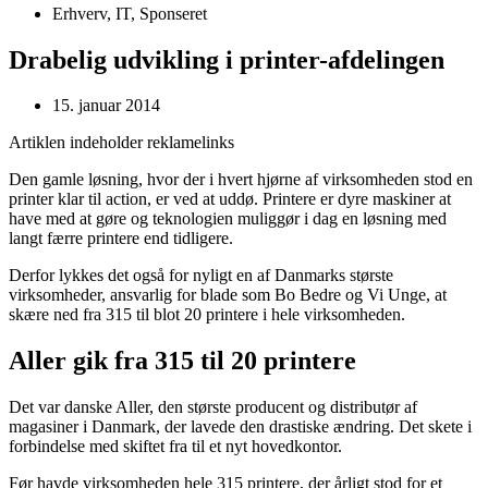
Erhverv
,
IT
,
Sponseret
Drabelig udvikling i printer-afdelingen
15. januar 2014
Artiklen indeholder reklamelinks
Den gamle løsning, hvor der i hvert hjørne af virksomheden stod en
printer klar til action, er ved at uddø. Printere er dyre maskiner at
have med at gøre og teknologien muliggør i dag en løsning med
langt færre printere end tidligere.
Derfor lykkes det også for nyligt en af Danmarks største
virksomheder, ansvarlig for blade som Bo Bedre og Vi Unge, at
skære ned fra 315 til blot 20 printere i hele virksomheden.
Aller gik fra 315 til 20 printere
Det var danske Aller, den største producent og distributør af
magasiner i Danmark, der lavede den drastiske ændring. Det skete i
forbindelse med skiftet fra til et nyt hovedkontor.
Før havde virksomheden hele 315 printere, der årligt stod for et