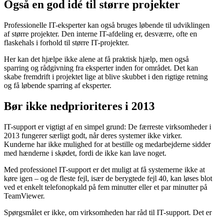
Også en god idé til større projekter
Professionelle IT-eksperter kan også bruges løbende til udviklingen
af større projekter. Den interne IT-afdeling er, desværre, ofte en
flaskehals i forhold til større IT-projekter.
Her kan det hjælpe ikke alene at få praktisk hjælp, men også
sparring og rådgivning fra eksperter inden for området. Det kan
skabe fremdrift i projektet lige at blive skubbet i den rigtige retning
og få løbende sparring af eksperter.
Bør ikke nedprioriteres i 2013
IT-support er vigtigt af en simpel grund: De færreste virksomheder i
2013 fungerer særligt godt, når deres systemer ikke virker.
Kunderne har ikke mulighed for at bestille og medarbejderne sidder
med hænderne i skødet, fordi de ikke kan lave noget.
Med professionel IT-support er det muligt at få systemerne ikke at
køre igen – og de fleste fejl, især de berygtede fejl 40, kan løses blot
ved et enkelt telefonopkald på fem minutter eller et par minutter på
TeamViewer.
Spørgsmålet er ikke, om virksomheden har råd til IT-support. Det er