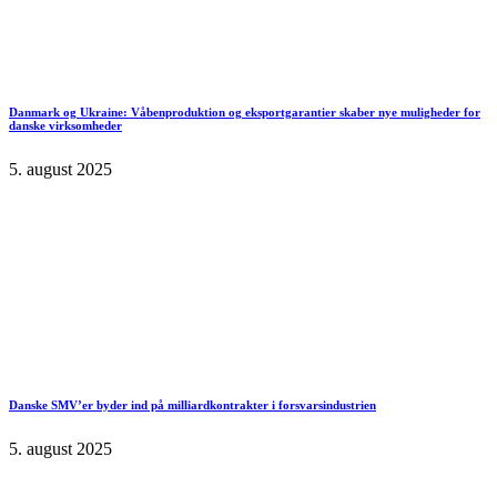
Danmark og Ukraine: Våbenproduktion og eksportgarantier skaber nye muligheder for
danske virksomheder
5. august 2025
Danske SMV’er byder ind på milliardkontrakter i forsvarsindustrien
5. august 2025