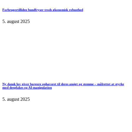
Forbrugertilliden bundfryser trods økonomisk robusthed
5. august 2025
Ny dansk lov giver borgere ophavsret til deres ansigt og stemme – målrettet at styrke
mod deepfakes og AI-manipulation
5. august 2025