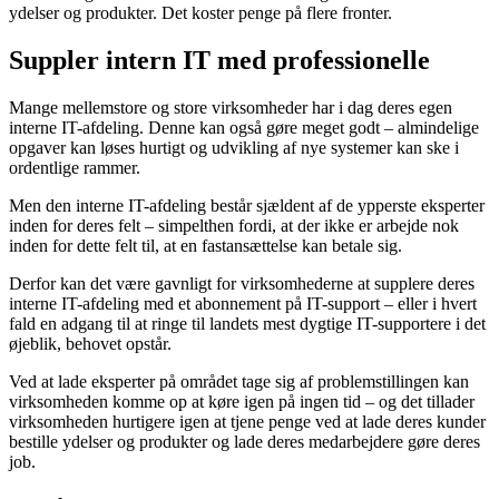
ydelser og produkter. Det koster penge på flere fronter.
Suppler intern IT med professionelle
Mange mellemstore og store virksomheder har i dag deres egen
interne IT-afdeling. Denne kan også gøre meget godt – almindelige
opgaver kan løses hurtigt og udvikling af nye systemer kan ske i
ordentlige rammer.
Men den interne IT-afdeling består sjældent af de ypperste eksperter
inden for deres felt – simpelthen fordi, at der ikke er arbejde nok
inden for dette felt til, at en fastansættelse kan betale sig.
Derfor kan det være gavnligt for virksomhederne at supplere deres
interne IT-afdeling med et abonnement på IT-support – eller i hvert
fald en adgang til at ringe til landets mest dygtige IT-supportere i det
øjeblik, behovet opstår.
Ved at lade eksperter på området tage sig af problemstillingen kan
virksomheden komme op at køre igen på ingen tid – og det tillader
virksomheden hurtigere igen at tjene penge ved at lade deres kunder
bestille ydelser og produkter og lade deres medarbejdere gøre deres
job.