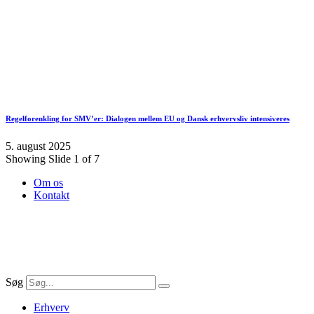
Regelforenkling for SMV’er: Dialogen mellem EU og Dansk erhvervsliv intensiveres
5. august 2025
Showing Slide 1 of 7
Om os
Kontakt
Søg
Erhverv