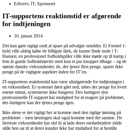
Erhverv
,
IT
,
Sponseret
IT-supportens reaktionstid er afgørende
for indtjeningen
10. januar 2014
Det kan gøre rigtigt ondt at spare på udvalgte områder. Et Formel 1-
hold ville aldrig købe de billigste dæk, de kunne finde nede i T-
Hansen; en professionel fodboldspiller ville ikke møde op til kamp i
fem år gamle fodboldstøvler med kun et par knopper tilbage – og de
største danske virksomheder, de, der tjener flest penge, sparer ikke
penge på de vigtigste aspekter inden for IT’en.
IT-supportens reaktionstid kan være altafgørende for indtjeningen i
en virksomhed. Er systemer først gået ned, tabes der penge for hvert
eneste minut, systemerne ikke fungerer. Des hurtigere den
professionelle IT-support har mulighed for at reagere på problemet,
des hurtigere kan der tjenes penge igen.
Ikke alene er det vigtigt her at komme med den rigtige løsning på
problemet – men løsningen skal også komme med det samme. De
færreste virksomheder har råd til at lade deres medarbejdere sidde
stille hen og til at deres kunder ikke har mulighed for at bestille