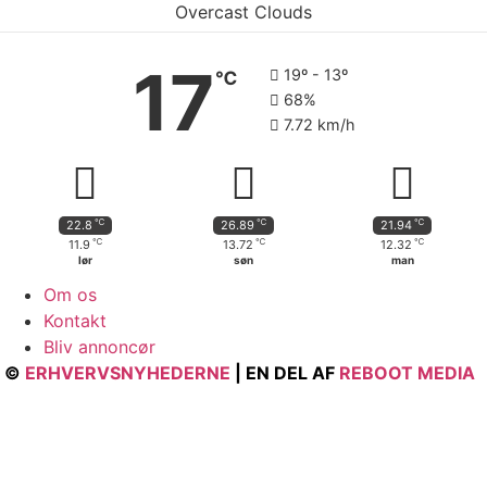
Overcast Clouds
17
19º - 13º
℃
68%
7.72 km/h
℃
℃
℃
22.8
26.89
21.94
℃
℃
℃
11.9
13.72
12.32
lør
søn
man
Om os
Kontakt
Bliv annoncør
©
ERHVERVSNYHEDERNE
| EN DEL AF
REBOOT MEDIA