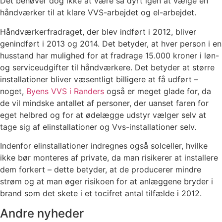
Det behøver dog ikke at være så dyrt igen at vælge en
håndværker til at klare VVS-arbejdet og el-arbejdet.
Håndværkerfradraget, der blev indført i 2012, bliver
genindført i 2013 og 2014. Det betyder, at hver person i en
husstand har mulighed for at fradrage 15.000 kroner i løn-
og serviceudgifter til håndværkere. Det betyder at større
installationer bliver væsentligt billigere at få udført –
noget,
Byens VVS i Randers
også er meget glade for, da
de vil mindske antallet af personer, der uanset faren for
eget helbred og for at ødelægge udstyr vælger selv at
tage sig af elinstallationer og Vvs-installationer selv.
Indenfor elinstallationer indregnes også solceller, hvilke
ikke bør monteres af private, da man risikerer at installere
dem forkert – dette betyder, at de producerer mindre
strøm og at man øger risikoen for at anlæggene bryder i
brand som det skete i et tocifret antal tilfælde i 2012.
Andre nyheder