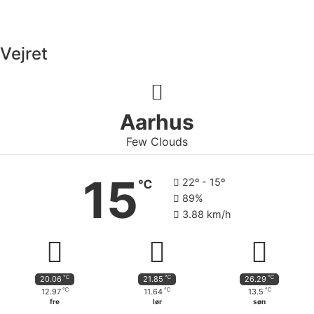
Vejret
Aarhus
Few Clouds
15
22º - 15º
℃
89%
3.88 km/h
℃
℃
℃
20.06
21.85
26.29
℃
℃
℃
12.97
11.64
13.5
fre
lør
søn