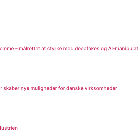
stemme – målrettet at styrke mod deepfakes og AI-manipula
r skaber nye muligheder for danske virksomheder
dustrien