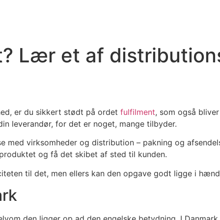
t? Lær et af distributi
ed, er du sikkert stødt på ordet
fulfilment
, som også bliver 
din leverandør, for det er noget, mange tilbyder.
lse med virksomheder og distribution – pakning og afsendelse
produktet og få det skibet af sted til kunden.
citeten til det, men ellers kan den opgave godt ligge i hæ
ark
vom den ligger op ad den engelske betydning. I Danmark bet