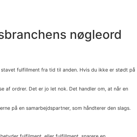
onsbranchens nøgleord
stavet fulfillment fra tid til anden. Hvis du ikke er stødt på
 af ordrer. Det er jo let nok. Det handler om, at når en
nderne på en samarbejdspartner, som håndterer den slags.
yder fulfilment, eller fulfillment, snarere en