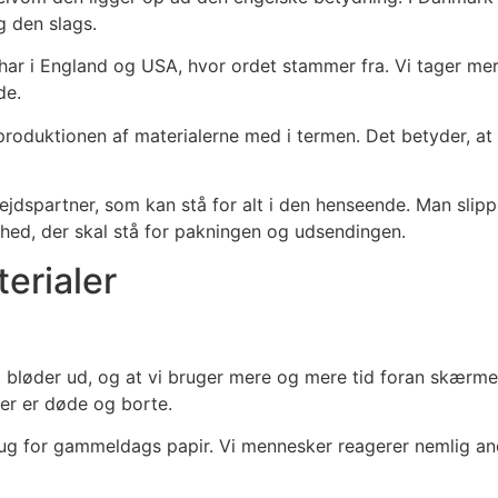
g den slags.
t har i England og USA, hvor ordet stammer fra. Vi tager 
de.
 produktionen af materialerne med i termen. Det betyder, a
spartner, som kan stå for alt i den henseende. Man slippe
mhed, der skal stå for pakningen og udsendingen.
terialer
bløder ud, og at vi bruger mere og mere tid foran skærme. D
ser er døde og borte.
rug for gammeldags papir. Vi mennesker reagerer nemlig and