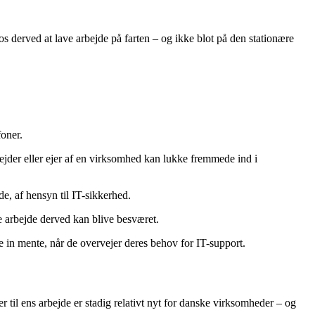
 os derved at lave arbejde på farten – og ikke blot på den stationære
foner.
jder eller ejer af en virksomhed kan lukke fremmede ind i
e, af hensyn til IT-sikkerhed.
e arbejde derved kan blive besværet.
e in mente, når de overvejer deres behov for IT-support.
til ens arbejde er stadig relativt nyt for danske virksomheder – og