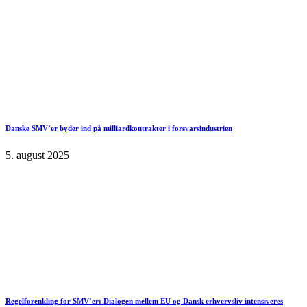
Danske SMV’er byder ind på milliardkontrakter i forsvarsindustrien
5. august 2025
Regelforenkling for SMV’er: Dialogen mellem EU og Dansk erhvervsliv intensiveres