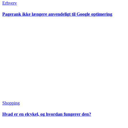
Erhverv
Pagerank ikke længere anvendeligt til Google optimering
Shopping
Hvad er en elcykel, og hvordan fungerer den?