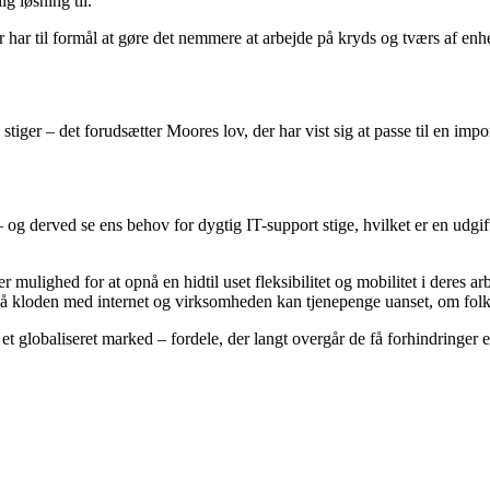
g løsning til.
r har til formål at gøre det nemmere at arbejde på kryds og tværs af enh
 stiger – det forudsætter Moores lov, der har vist sig at passe til en i
g derved se ens behov for dygtig IT-support stige, hvilket er en udgift 
lighed for at opnå en hidtil uset fleksibilitet og mobilitet i deres arb
på kloden med internet og virksomheden kan tjenepenge uanset, om folk 
 et globaliseret marked – fordele, der langt overgår de få forhindringer 