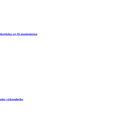
d deepfakes og AI-manipulation
anske virksomheder