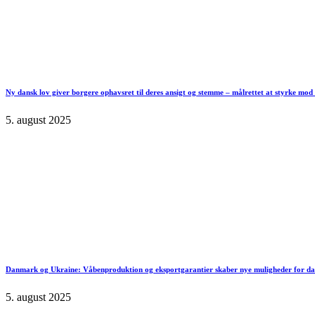
Ny dansk lov giver borgere ophavsret til deres ansigt og stemme – målrettet at styrke mo
5. august 2025
Danmark og Ukraine: Våbenproduktion og eksportgarantier skaber nye muligheder for d
5. august 2025