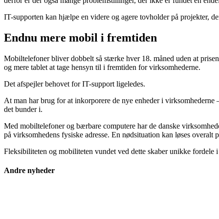
derfor er der også mange problemstillinger, der ikke er fundet en endeli
IT-supporten kan hjælpe en videre og agere tovholder på projekter, de
Endnu mere mobil i fremtiden
Mobiltelefoner bliver dobbelt så stærke hver 18. måned uden at prisen
og mere tablet at tage hensyn til i fremtiden for virksomhederne.
Det afspejler behovet for IT-support ligeledes.
At man har brug for at inkorporere de nye enheder i virksomhederne – o
det bunder i.
Med mobiltelefoner og bærbare computere har de danske virksomheder mu
på virksomhedens fysiske adresse. En nødsituation kan løses overalt 
Fleksibiliteten og mobiliteten vundet ved dette skaber unikke fordele i
Andre nyheder