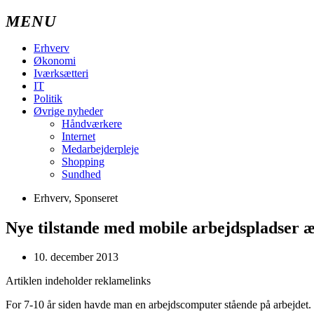
Erhverv
Økonomi
Iværksætteri
IT
Politik
Øvrige nyheder
Håndværkere
Internet
Medarbejderpleje
Shopping
Sundhed
Erhverv
,
Sponseret
Nye tilstande med mobile arbejdspladser 
10. december 2013
Artiklen indeholder reklamelinks
For 7-10 år siden havde man en arbejdscomputer stående på arbejdet.