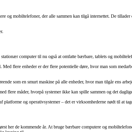
ere og mobiltelefoner, der alle sammen kan tilgå internettet. De tillader
r.
stationær computer til nu også at omfatte bærbare, tablets og mobiltele
Med flere enheder er der flere potentielle døre, hvor man som medarbe
ørende som en smurt maskine på alle enheder, hvor man tilgår ens arbejd
 med flere måder, hvorpå systemer ikke kan spille sammen og det daglig
f platforme og operativsystemer – det er virksomhederne nødt til at tag
størst her de kommende år. At bruge bærbare computere og mobiltelefoner 