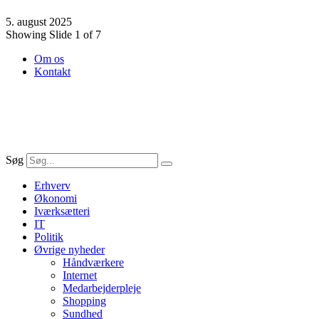
5. august 2025
Showing Slide 1 of 7
Om os
Kontakt
Søg
Erhverv
Økonomi
Iværksætteri
IT
Politik
Øvrige nyheder
Håndværkere
Internet
Medarbejderpleje
Shopping
Sundhed