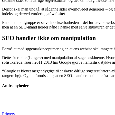
sådanne sider som dårlige søgeresultater, og det kan i dag trække hele 
Derfor skal man undgå, at sådanne sider overhovedet genereres – og hv
indeks og derved vurdering af websitet.
En anden faldgruppe er selve indekserbarheden – det førnævnte websi
men at en SEO-mand holder hånd i hanke med selve strukturen er det, de
SEO handler ikke om manipulation
Formålet med søgemaskineoptimering er, at ens website skal rangere h
Dette sker ikke (længere) med manipulation af søgemaskinerne. Hvor sp
sofistikerede. Især i 2011-2013 har Google gjort et fantastisk stykke arb
“Google er blevet meget dygtige til at skære dårlige søgeresultater væk 
rangere højt. Og det forudsætter, at en SEO-mand er med inde fra start
Andre nyheder
Erhverv