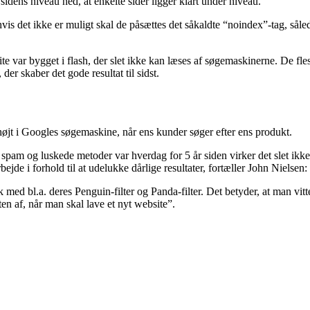
sidens niveau ned, at enkelte sider ligger klart under niveau.
is det ikke er muligt skal de påsættes det såkaldte “noindex”-tag, såle
te var bygget i flash, der slet ikke kan læses af søgemaskinerne. De 
r skaber det gode resultat til sidst.
øjt i Googles søgemaskine, når ens kunder søger efter ens produkt.
am og luskede metoder var hverdag for 5 år siden virker det slet ikke i
ejde i forhold til at udelukke dårlige resultater, fortæller John Nielsen:
med bl.a. deres Penguin-filter og Panda-filter. Det betyder, at man vitte
en af, når man skal lave et nyt website”.