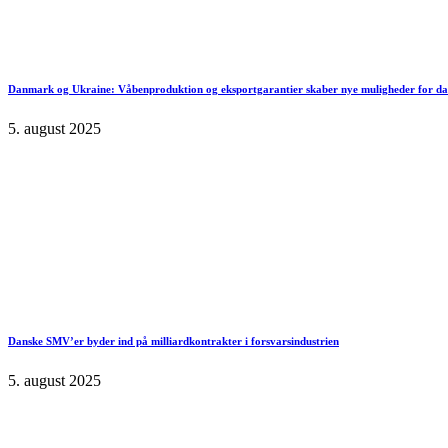
Danmark og Ukraine: Våbenproduktion og eksportgarantier skaber nye muligheder for d
5. august 2025
Danske SMV’er byder ind på milliardkontrakter i forsvarsindustrien
5. august 2025