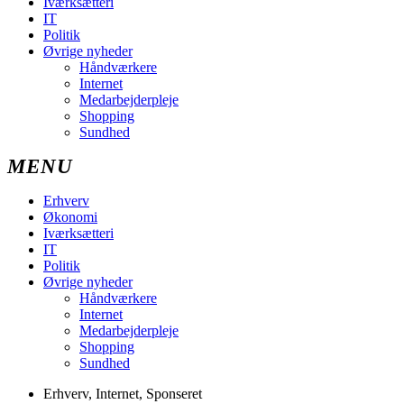
Iværksætteri
IT
Politik
Øvrige nyheder
Håndværkere
Internet
Medarbejderpleje
Shopping
Sundhed
Erhverv
Økonomi
Iværksætteri
IT
Politik
Øvrige nyheder
Håndværkere
Internet
Medarbejderpleje
Shopping
Sundhed
Erhverv
,
Internet
,
Sponseret