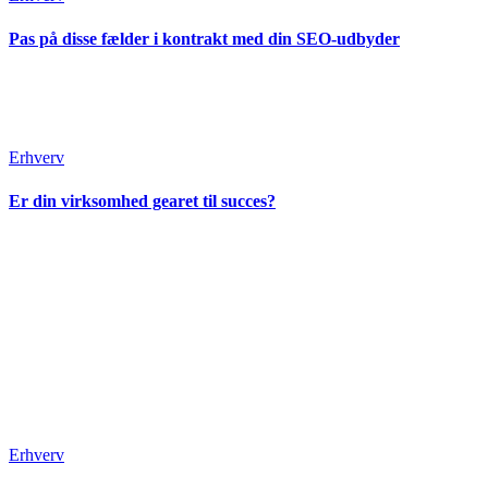
Pas på disse fælder i kontrakt med din SEO-udbyder
Erhverv
Er din virksomhed gearet til succes?
Erhverv