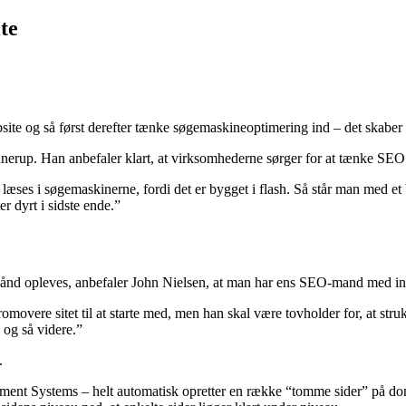
te
bsite og så først derefter tænke søgemaskineoptimering ind – det skaber
nerup. Han anbefaler klart, at virksomhederne sørger for at tænke SEO in
n læses i søgemaskinerne, fordi det er bygget i flash. Så står man med 
er dyrt i sidste ende.”
 hånd opleves, anbefaler John Nielsen, at man har ens SEO-mand med ind 
ere sitet til at starte med, men han skal være tovholder for, at strukture
v og så videre.”
.
ent Systems – helt automatisk opretter en række “tomme sider” på do