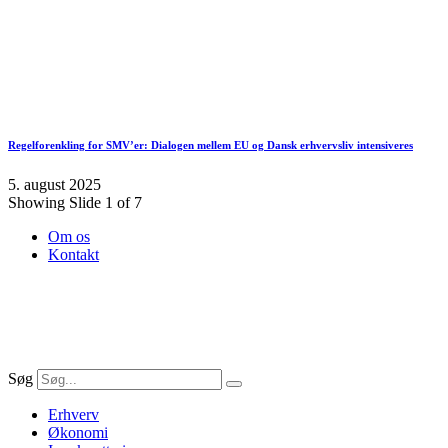
Regelforenkling for SMV’er: Dialogen mellem EU og Dansk erhvervsliv intensiveres
5. august 2025
Showing Slide 1 of 7
Om os
Kontakt
Søg
Erhverv
Økonomi