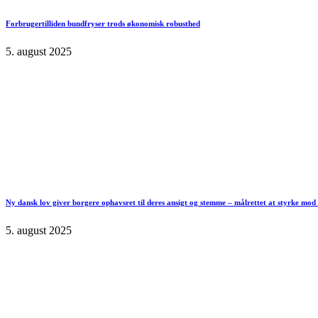
Forbrugertilliden bundfryser trods økonomisk robusthed
5. august 2025
Ny dansk lov giver borgere ophavsret til deres ansigt og stemme – målrettet at styrke mo
5. august 2025