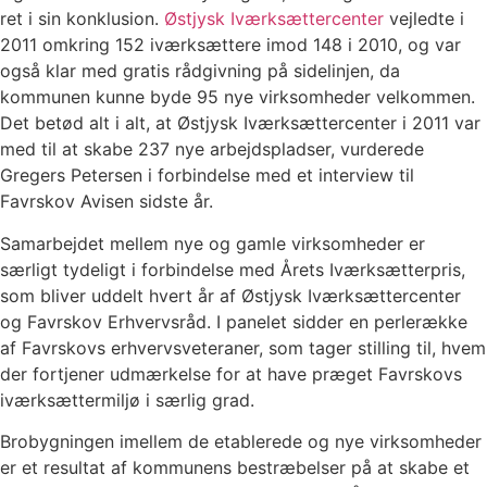
ret i sin konklusion.
Østjysk Iværksættercenter
vejledte i
2011 omkring 152 iværksættere imod 148 i 2010, og var
også klar med gratis rådgivning på sidelinjen, da
kommunen kunne byde 95 nye virksomheder velkommen.
Det betød alt i alt, at Østjysk Iværksættercenter i 2011 var
med til at skabe 237 nye arbejdspladser, vurderede
Gregers Petersen i forbindelse med et interview til
Favrskov Avisen sidste år.
Samarbejdet mellem nye og gamle virksomheder er
særligt tydeligt i forbindelse med Årets Iværksætterpris,
som bliver uddelt hvert år af Østjysk Iværksættercenter
og Favrskov Erhvervsråd. I panelet sidder en perlerække
af Favrskovs erhvervsveteraner, som tager stilling til, hvem
der fortjener udmærkelse for at have præget Favrskovs
iværksættermiljø i særlig grad.
Brobygningen imellem de etablerede og nye virksomheder
er et resultat af kommunens bestræbelser på at skabe et