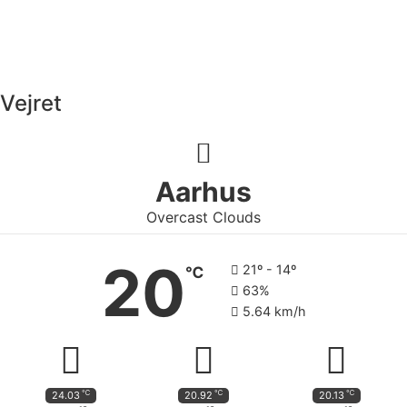
Vejret
Aarhus
Overcast Clouds
20
21º - 14º
℃
63%
5.64 km/h
℃
℃
℃
24.03
20.92
20.13