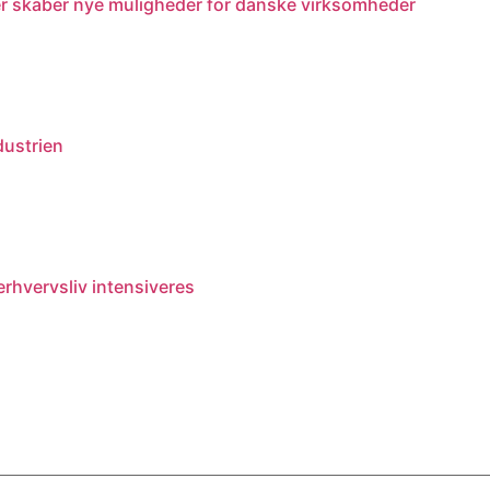
r skaber nye muligheder for danske virksomheder
dustrien
rhvervsliv intensiveres