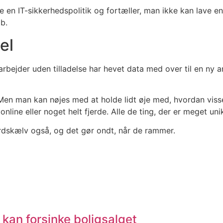
en IT-sikkerhedspolitik og fortæller, man ikke kan lave en, 
ab.
el
ejder uden tilladelse har hevet data med over til en ny ar
Men man kan nøjes med at holde lidt øje med, hvordan viss
line eller noget helt fjerde. Alle de ting, der er meget un
ordskælv også, og det gør ondt, når de rammer.
 kan forsinke boligsalget