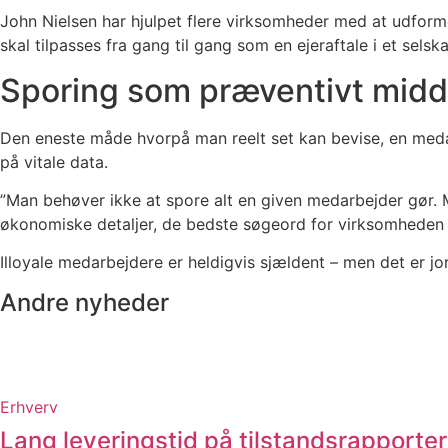
John Nielsen har hjulpet flere virksomheder med at udforme 
skal tilpasses fra gang til gang som en ejeraftale i et selsk
Sporing som præventivt midd
Den eneste måde hvorpå man reelt set kan bevise, en medarb
på vitale data.
”Man behøver ikke at spore alt en given medarbejder gør. 
økonomiske detaljer, de bedste søgeord for virksomheden on
Illoyale medarbejdere er heldigvis sjældent – men det er j
Andre nyheder
Erhverv
Lang leveringstid på tilstandsrapporter