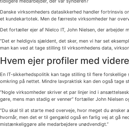
tidligere medarbejder, der var synderen?
Danske virksomheders datasikkerhed handler fortrinsvis om
et kundekartotek. Men de færreste virksomheder har overve
Det fortæller ejer af Nielco IT, John Nielsen, der arbejder
”Det er heldigvis sjældent, det sker, men vi har set eksemp
man kan ved at tage stilling til virksomhedens data, virks
Hvem ejer profiler med vider
En IT-sikkerhedspolitik kan tage stilling til flere forskelli
omkring på nettet. Mindre lavpraktisk kan den også tage s
”Nogle virksomheder skriver et par linjer ind i ansættelsesk
gøre, mens man stadig er venner” fortæller John Nielsen 
”Du skal til at starte med overveje, hvor meget du ønsker 
hvornår, men det er til gengæld også en farlig vej at gå ne
mistænkeliggøre alle medarbejdere unødvendigt.”