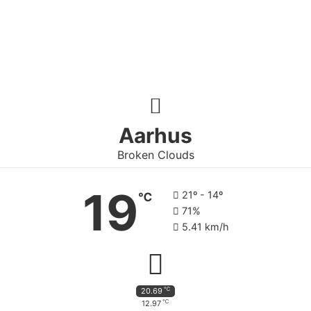
Aarhus
Broken Clouds
19
21º - 14º
℃
71%
5.41 km/h
℃
20.69
℃
12.97