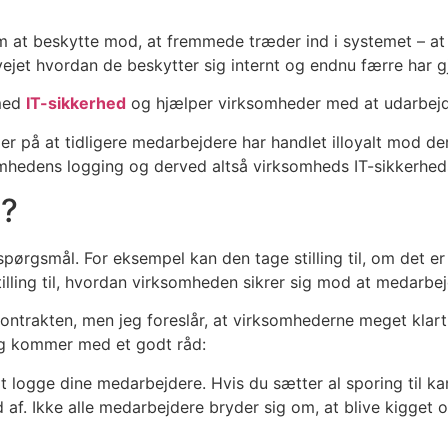
 at beskytte mod, at fremmede træder ind i systemet – at e
jet hvordan de beskytter sig internt og endnu færre har g
 med
IT-sikkerhed
og hjælper virksomheder med at udarbejde
ler på at tidligere medarbejdere har handlet illoyalt mod d
omhedens logging og derved altså virksomheds IT-sikkerhedsp
e?
ge spørgsmål. For eksempel kan den tage stilling til, om det e
tilling til, hvordan virksomheden sikrer sig mod at medarb
ontrakten, men jeg foreslår, at virksomhederne meget klart t
og kommer med et godt råd:
at logge dine medarbejdere. Hvis du sætter al sporing til k
d af. Ikke alle medarbejdere bryder sig om, at blive kigget