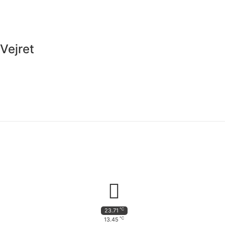
Vejret
℃
23.71
℃
13.45