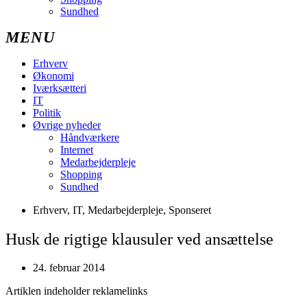
Sundhed
Erhverv
Økonomi
Iværksætteri
IT
Politik
Øvrige nyheder
Håndværkere
Internet
Medarbejderpleje
Shopping
Sundhed
Erhverv
,
IT
,
Medarbejderpleje
,
Sponseret
Husk de rigtige klausuler ved ansættelse
24. februar 2014
Artiklen indeholder reklamelinks