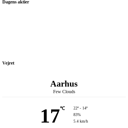
Dagens aktier
Vejret
Aarhus
Few Clouds
17
℃
22º - 14º
83%
5.4 km/h