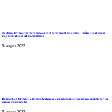
Ny dansk lov giver borgere ophavsret til deres ansigt og stemme – målrettet at styrke
mod deepfakes og AI-manipulation
5. august 2025
Danmark og Ukraine: Våbenproduktion og eksportgarantier skaber nye muligheder for
danske virksomheder
5. august 2025