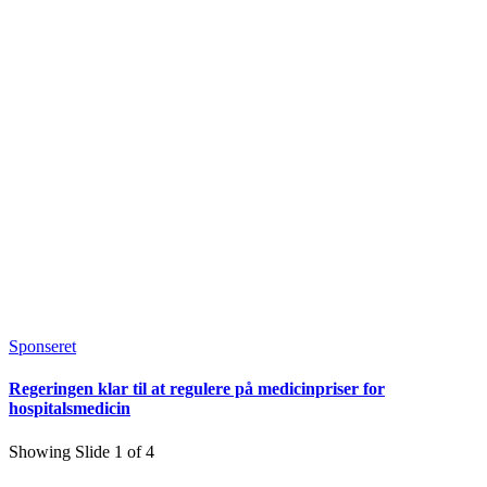
Sponseret
Regeringen klar til at regulere på medicinpriser for
hospitalsmedicin
Showing Slide 1 of 4