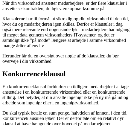
Når din virksomhed ansætter medarbejdere, er der flere klausuler i
ansættelseskontrakten, du bør være opmærksomme på.
Klausulerne har til formål at sikre dig og din virksomhed til den tid,
hvor du og medarbejderen igen skilles. Derfor er klausuler i dag
også mere relevante end nogensinde før – medarbejdere har adgang
til meget data gennem virksomheders IT-systemer, og det er
samtidigt ikke ”på mode” længere at arbejde i samme virksomhed
mange årtier af ens liv.
Herunder får du en oversigt over nogle af de klausuler, du bør
overveje i din virksomhed.
Konkurrenceklausul
En konkurrenceklausul forhindrer en tidligere medarbejder i at tage
ansættelse i en konkurrerende virksomhed eller en konkurrerende
stilling. Det betyder, at din ansatte ingeniør ikke på ny må gå ud og
arbejde som ingeniør eller i en ingeniørvirksomhed.
Du skal typisk betale en sum penge, halvdelen af lønnen, i den tid,
konkurrenceklausulen løber. Der er derfor tale om en relativt dyr
klausul at have hængende over hovedet på medarbejderen.