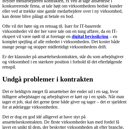
Bryder medarbejderen kontrakten, fx ved at tage ansættelse i
konkurrerende firma, at tale højt om virksomhedens bedste kunder
eller ved at trække sine gamle medarbejdere over i ny virksomhed,
kan denne blive pålagt at betale en bod.
Ofte vil der høre sig en retssag til. Især for IT-baserede
virksomheder vil der her være tale om en tung affære, da en IT-
ekspert vil være nødt til at foretage en
digital bevissikring
– en
komplet spejling af alle enheder i virksomheden. Det koster både
mange penge og stopper midlertidigt virksomhedens drift.
Er der klausuler på ansættelseskontrakten, står du som arbejdsgiver
og virksomhed i en stærkere position i forhold til det efterfølgende
retsspil.
Undgå problemer i kontrakten
Det er heldigvis meget få ansættelser der ender ud i en sag, hvor
tidligere arbejdstager og arbejdsgiver er kørt op i en spids. Når man
tager et job, skal det gerne tjene både giver og tager – det er sjældent
for at ødelægge virksomheden.
Det er dog en god idé alligevel at have styr på
ansættelseskontrakten. De fleste virksomheder kan med fordel få
lavet en unikt til dem, der beskytter virksomheden alt efter branche,