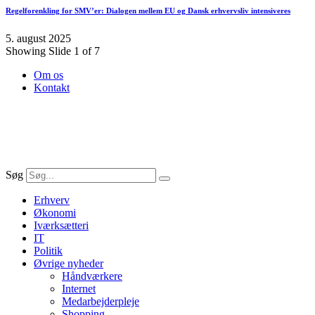
Regelforenkling for SMV’er: Dialogen mellem EU og Dansk erhvervsliv intensiveres
5. august 2025
Showing Slide 1 of 7
Om os
Kontakt
Søg
Erhverv
Økonomi
Iværksætteri
IT
Politik
Øvrige nyheder
Håndværkere
Internet
Medarbejderpleje
Shopping