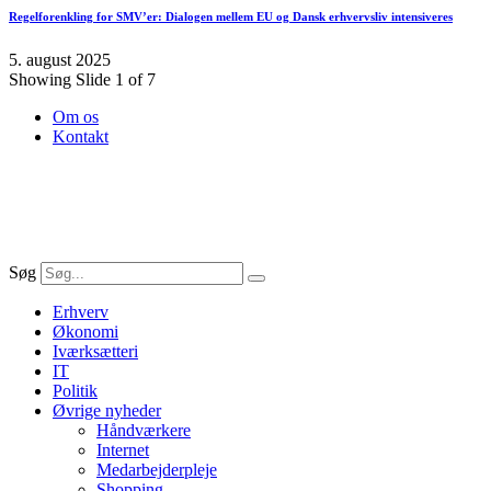
Regelforenkling for SMV’er: Dialogen mellem EU og Dansk erhvervsliv intensiveres
5. august 2025
Showing Slide 1 of 7
Om os
Kontakt
Søg
Erhverv
Økonomi
Iværksætteri
IT
Politik
Øvrige nyheder
Håndværkere
Internet
Medarbejderpleje
Shopping