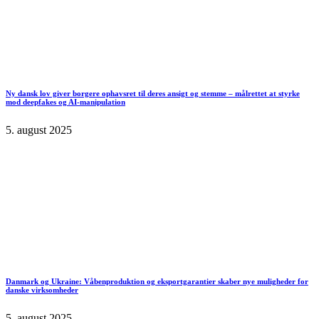
Ny dansk lov giver borgere ophavsret til deres ansigt og stemme – målrettet at styrke
mod deepfakes og AI-manipulation
5. august 2025
Danmark og Ukraine: Våbenproduktion og eksportgarantier skaber nye muligheder for
danske virksomheder
5. august 2025