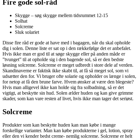
Fire gode sol-råd
Skygge – søg skygge mellem tidsrummet 12-15
Solhat
Solcreme
Sluk solariet
Disse fire råd er gode at have med i bagagen, når du skal opholde
dig i solen. Denne liste er sat op i den rækkefølge det er anbefalet.
Hvis ikke man er god til at søge skygge eller på anden måde er
”tvunget” til at opholde sig i den bagende sol, så er den bedste
løsning solcreme. Solcreme er meget udbredt i store dele af verden.
Skandinaverne er faktisk ikke skabt til, at få så meget sol, som vi
udsætter den for. Vi bruger ofte solarie og opholder os længe i solen,
for netop at få den brune farve. Hvem ønsker at være den blegeste?
Hvis man alligevel ikke kan holde sig fra solbadning, så er det
vigtigt, at beskytte sin hud. Solen ælder huden og kan give grimme
skader, som kan vare resten af livet, hvis ikke man tager det seriøst.
Solcreme
Produkter som kan beskytte huden kan man købe i mange
forskellige varianter. Man kan købe produkterne i gel, lotion, spray
eller den vi kender bedst creme- nemlig solcreme. Solcreme er helt