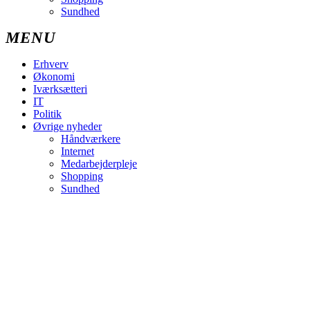
Sundhed
Erhverv
Økonomi
Iværksætteri
IT
Politik
Øvrige nyheder
Håndværkere
Internet
Medarbejderpleje
Shopping
Sundhed