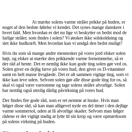
At mærke solens varme stråler prikke på huden, er
noget af den bedste følelse vi kender. Det synes mange danskere i
hvert fald. Men hvordan er det nu lige vi beskytter os bedst mod de
farlige stråler, som findes i solen? Vi ønsker ikke solskoldning og
slet ikke hudkræft. Men hvordan kan vi undgå den bedst muligt?
Hvis du som så mange andre mennesker på vores jord elsker solen
højt, og elsker at mærke den prikkende varme fornemmelse, så er
der råd af hente. Det er nemlig ikke kun gode ting solen gør ved os.
Solen giver en dejlig farve på vores hud, den giver os D-vitaminer
samt en helt masse livsglæde. Det er alt sammen vigtige ting, som vi
ikke kan leve uden. Selvom solen gør alle disse gode ting for os, så
skal vi også være varsomme og tage solens stråler alvorlige. Solen
har nemlig også utrolig dårlig påvirkning på vores hud.
Der findes fire gode råd, som er ret nemme at huske. Hvis man
følger disse råd, så kan man alligevel nyde en del timer i den dejlige
varme sommersol, uden at få alvorlige skader. Selvom man følger
rådene er det vigtigt stadig at lytte til sin krop og være opmærksom
på solens virkning på huden.