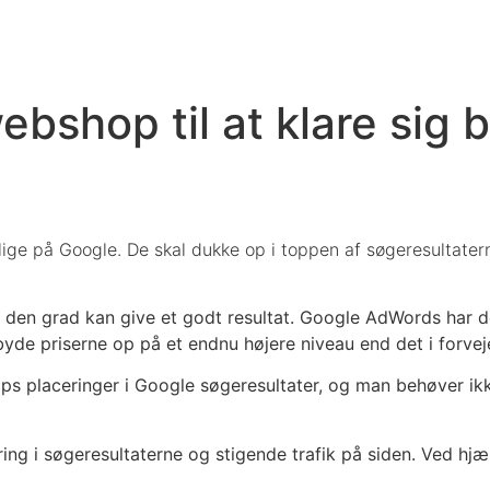
webshop til at klare sig
ge på Google. De skal dukke op i toppen af søgeresultatern
n grad kan give et godt resultat. Google AdWords har dog
byde priserne op på et endnu højere niveau end det i forvej
ps placeringer i Google søgeresultater, og man behøver ik
ng i søgeresultaterne og stigende trafik på siden. Ved hjæ