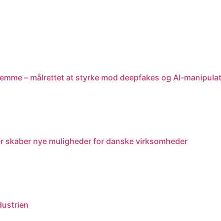
stemme – målrettet at styrke mod deepfakes og AI-manipula
r skaber nye muligheder for danske virksomheder
dustrien