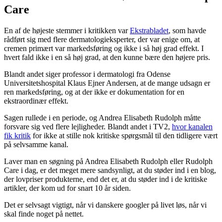
Care
En af de højeste stemmer i kritikken var
Ekstrabladet
, som havde
rådført sig med flere dermatologieksperter, der var enige om, at
cremen primært var markedsføring og ikke i så høj grad effekt. I
hvert fald ikke i en så høj grad, at den kunne bære den højere pris.
Blandt andet siger professor i dermatologi fra Odense
Universitetshospital Klaus Ejner Andersen, at de mange udsagn er
ren markedsføring, og at der ikke er dokumentation for en
ekstraordinær effekt.
Sagen rullede i en periode, og Andrea Elisabeth Rudolph måtte
forsvare sig ved flere lejligheder. Blandt andet i TV2,
hvor kanalen
fik kritik
for ikke at stille nok kritiske spørgsmål til den tidligere vært
på selvsamme kanal.
Laver man en søgning på Andrea Elisabeth Rudolph eller Rudolph
Care i dag, er det meget mere sandsynligt, at du støder ind i en blog,
der lovpriser produkterne, end det er, at du støder ind i de kritiske
artikler, der kom ud for snart 10 år siden.
Det er selvsagt vigtigt, når vi danskere googler på livet løs, når vi
skal finde noget på nettet.