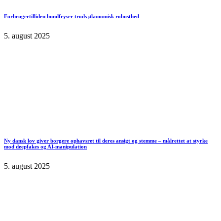
Forbrugertilliden bundfryser trods økonomisk robusthed
5. august 2025
Ny dansk lov giver borgere ophavsret til deres ansigt og stemme – målrettet at styrke
mod deepfakes og AI-manipulation
5. august 2025