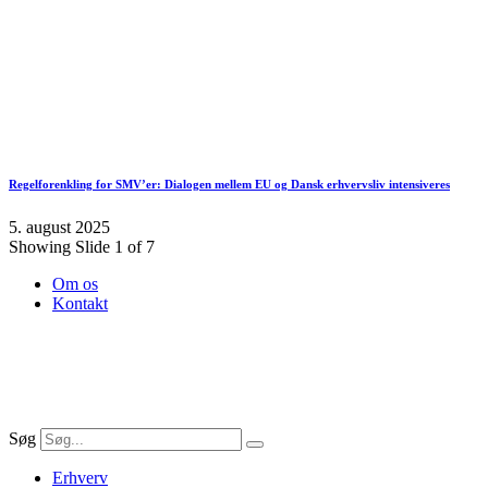
Regelforenkling for SMV’er: Dialogen mellem EU og Dansk erhvervsliv intensiveres
5. august 2025
Showing Slide 1 of 7
Om os
Kontakt
Søg
Erhverv