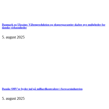
Danmark og Ukraine: Våbenproduktion og eksportgarantier skaber nye muligheder for
danske virksomheder
5. august 2025
Danske SMV’er byder ind på milliardkontrakter i forsvarsindustrien
5. august 2025