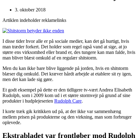
3. oktober 2018
Artiklen indeholder reklamelinks
I disse tider hvor alle er på sociale medier, kan det gå hurtigt, hvis
man træder forkert. Det holder som regel også vand at sige, at jo
større ens virksomhed eller brand er, des tungere kan man falde, hvis
man bliver blæst omkuld af en regulær shitstorm.
Men du kan ikke bare blive liggende på jorden, hvis en shitstorm
blæser dig omkuld. Det kræver hårdt arbejde at etablere sit ry igen,
men det kan lade sig gøre.
Et godt eksempel på dette er den tidligere tv-vært Andrea Elisabeth
Rudolph, som i 2009 kom ud i et større stormvejr på grund af sine
produkter i hudplejeserien
Rudolph Care
.
I korte træk gik kritikken ud på, at der ikke var sammenhæng
mellem prisen på produkterne og den virkning, man som forbruger
oplevede.
Ekstrabladet var frontløber mod Rudolph