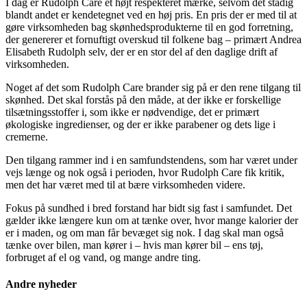
I dag er Rudolph Care et højt respekteret mærke, selvom det stadig
blandt andet er kendetegnet ved en høj pris. En pris der er med til at
gøre virksomheden bag skønhedsprodukterne til en god forretning,
der genererer et fornuftigt overskud til folkene bag – primært Andrea
Elisabeth Rudolph selv, der er en stor del af den daglige drift af
virksomheden.
Noget af det som Rudolph Care brander sig på er den rene tilgang til
skønhed. Det skal forstås på den måde, at der ikke er forskellige
tilsætningsstoffer i, som ikke er nødvendige, det er primært
økologiske ingredienser, og der er ikke parabener og dets lige i
cremerne.
Den tilgang rammer ind i en samfundstendens, som har været under
vejs længe og nok også i perioden, hvor Rudolph Care fik kritik,
men det har været med til at bære virksomheden videre.
Fokus på sundhed i bred forstand har bidt sig fast i samfundet. Det
gælder ikke længere kun om at tænke over, hvor mange kalorier der
er i maden, og om man får bevæget sig nok. I dag skal man også
tænke over bilen, man kører i – hvis man kører bil – ens tøj,
forbruget af el og vand, og mange andre ting.
Andre nyheder