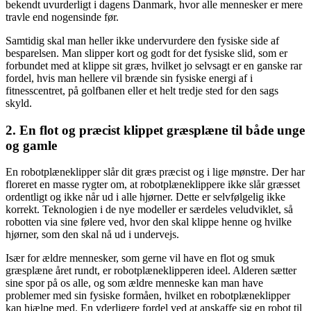
bekendt uvurderligt i dagens Danmark, hvor alle mennesker er mere
travle end nogensinde før.
Samtidig skal man heller ikke undervurdere den fysiske side af
besparelsen. Man slipper kort og godt for det fysiske slid, som er
forbundet med at klippe sit græs, hvilket jo selvsagt er en ganske rar
fordel, hvis man hellere vil brænde sin fysiske energi af i
fitnesscentret, på golfbanen eller et helt tredje sted for den sags
skyld.
2. En flot og præcist klippet græsplæne til både unge
og gamle
En robotplæneklipper slår dit græs præcist og i lige mønstre. Der har
floreret en masse rygter om, at robotplæneklippere ikke slår græsset
ordentligt og ikke når ud i alle hjørner. Dette er selvfølgelig ikke
korrekt. Teknologien i de nye modeller er særdeles veludviklet, så
robotten via sine følere ved, hvor den skal klippe henne og hvilke
hjørner, som den skal nå ud i undervejs.
Især for ældre mennesker, som gerne vil have en flot og smuk
græsplæne året rundt, er robotplæneklipperen ideel. Alderen sætter
sine spor på os alle, og som ældre menneske kan man have
problemer med sin fysiske formåen, hvilket en robotplæneklipper
kan hjælpe med. En yderligere fordel ved at anskaffe sig en robot til