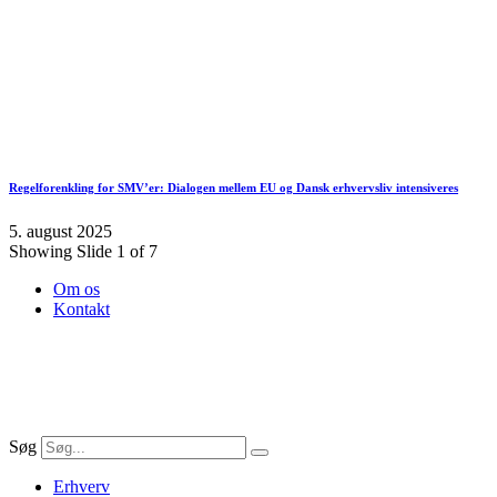
Regelforenkling for SMV’er: Dialogen mellem EU og Dansk erhvervsliv intensiveres
5. august 2025
Showing Slide 1 of 7
Om os
Kontakt
Søg
Erhverv