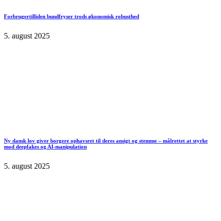
Forbrugertilliden bundfryser trods økonomisk robusthed
5. august 2025
Ny dansk lov giver borgere ophavsret til deres ansigt og stemme – målrettet at styrke
mod deepfakes og AI-manipulation
5. august 2025