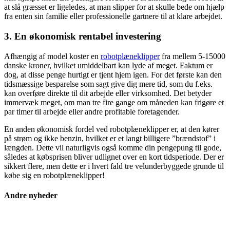
at slå græsset er ligeledes, at man slipper for at skulle bede om hjælp
fra enten sin familie eller professionelle gartnere til at klare arbejdet.
3. En økonomisk rentabel investering
Afhængig af model koster en
robotplæneklipper
fra mellem 5-15000
danske kroner, hvilket umiddelbart kan lyde af meget. Faktum er
dog, at disse penge hurtigt er tjent hjem igen. For det første kan den
tidsmæssige besparelse som sagt give dig mere tid, som du f.eks.
kan overføre direkte til dit arbejde eller virksomhed. Det betyder
immervæk meget, om man tre fire gange om måneden kan frigøre et
par timer til arbejde eller andre profitable foretagender.
En anden økonomisk fordel ved robotplæneklipper er, at den kører
på strøm og ikke benzin, hvilket er et langt billigere ”brændstof” i
længden. Dette vil naturligvis også komme din pengepung til gode,
således at købsprisen bliver udlignet over en kort tidsperiode. Der er
sikkert flere, men dette er i hvert fald tre velunderbyggede grunde til
købe sig en robotplæneklipper!
Andre nyheder