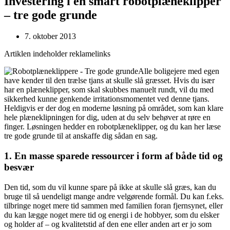
Investering i en smart robotplæneklipper
– tre gode grunde
7. oktober 2013
Artiklen indeholder reklamelinks
Alle boligejere med egen
have kender til den trælse tjans at skulle slå græsset. Hvis du især
har en plæneklipper, som skal skubbes manuelt rundt, vil du med
sikkerhed kunne genkende irritationsmomentet ved denne tjans.
Heldigvis er der dog en moderne løsning på området, som kan klare
hele plæneklipningen for dig, uden at du selv behøver at røre en
finger. Løsningen hedder en robotplæneklipper, og du kan her læse
tre gode grunde til at anskaffe dig sådan en sag.
1. En masse sparede ressourcer i form af både tid og
besvær
Den tid, som du vil kunne spare på ikke at skulle slå græs, kan du
bruge til så uendeligt mange andre velgørende formål. Du kan f.eks.
tilbringe noget mere tid sammen med familien foran fjernsynet, eller
du kan lægge noget mere tid og energi i de hobbyer, som du elsker
og holder af – og kvalitetstid af den ene eller anden art er jo som