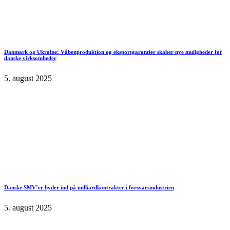
Danmark og Ukraine: Våbenproduktion og eksportgarantier skaber nye muligheder for
danske virksomheder
5. august 2025
Danske SMV’er byder ind på milliardkontrakter i forsvarsindustrien
5. august 2025