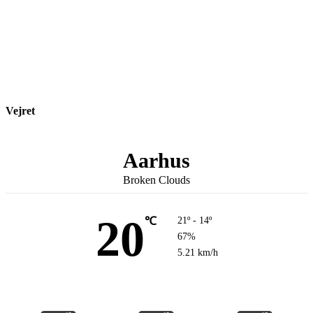
Vejret
Aarhus
Broken Clouds
20
℃
21º - 14º
67%
5.21 km/h