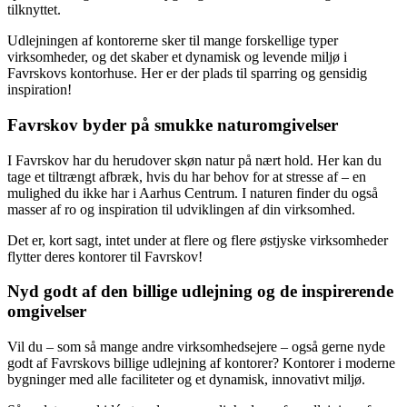
tilknyttet.
Udlejningen af kontorerne sker til mange forskellige typer
virksomheder, og det skaber et dynamisk og levende miljø i
Favrskovs kontorhuse. Her er der plads til sparring og gensidig
inspiration!
Favrskov byder på smukke naturomgivelser
I Favrskov har du herudover skøn natur på nært hold. Her kan du
tage et tiltrængt afbræk, hvis du har behov for at stresse af – en
mulighed du ikke har i Aarhus Centrum. I naturen finder du også
masser af ro og inspiration til udviklingen af din virksomhed.
Det er, kort sagt, intet under at flere og flere østjyske virksomheder
flytter deres kontorer til Favrskov!
Nyd godt af den billige udlejning og de inspirerende
omgivelser
Vil du – som så mange andre virksomhedsejere – også gerne nyde
godt af Favrskovs billige udlejning af kontorer? Kontorer i moderne
bygninger med alle faciliteter og et dynamisk, innovativt miljø.