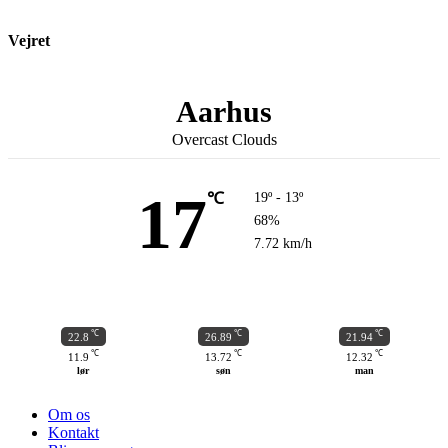
Vejret
Aarhus
Overcast Clouds
17
℃
19º - 13º
68%
7.72 km/h
℃
℃
℃
22.8
26.89
21.94
℃
℃
℃
11.9
13.72
12.32
lør
søn
man
Om os
Kontakt