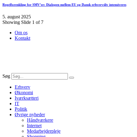
Regelforenkling for SMV’er: Dialogen mellem EU og Dansk erhvervsliv intensiveres
5. august 2025
Showing Slide 1 of 7
Om os
Kontakt
Søg
Erhverv
Økonomi
Iværksætteri
IT
Politik
Øvrige nyheder
Håndværkere
Internet
Medarbejderpleje
Shopping