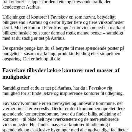
fra kontoret – slipper for den tætte og stressende trafik, der
kendetegner Aarhus.
Udlejningen af kontorer i Favrskov er, som nævnt, betydeligt
billigere end i Aarhus og derfor flytter flere og flere virksomheder
dertil. Med et kontor i Favrskov opnår din virksomhed en markant
billigere husleje og sparer dermed rigtig mange penge – samtidigt
med at du stadig er tæt på Aarhus.
De sparede penge kan du så benytte til mere spændende poster på
budgettet – såsom marketing, produktudvikling eller simpelthen
opsparing. Det er helt op til dig!
Favrskov tilbyder lækre kontorer med masser af
muligheder
Samtidigt med at du er tæt på Aarhus, har du i Favrskov rig
mulighed for at finde lækre og inspirerende kontorer til udlejning.
Favrskov Kommune er en fremsynet og innovativ kommune, der
værner om sit erhvervsliv. Derfor er der i kommunen oprettet flere
spændende kontorejendomme, hvor du finder billig udlejning af
kontorer – til både helt nye iværksættere og de mere etablerede
virksomheder. Her findes masser af kontorer til udlejning i
spændende og eksklusive bygninger med alle nødvendige faciliteter