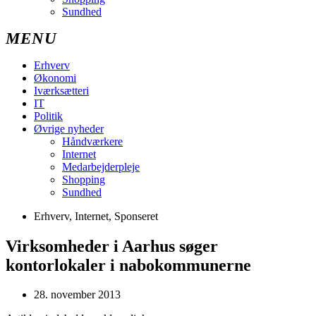
Sundhed
Erhverv
Økonomi
Iværksætteri
IT
Politik
Øvrige nyheder
Håndværkere
Internet
Medarbejderpleje
Shopping
Sundhed
Erhverv
,
Internet
,
Sponseret
Virksomheder i Aarhus søger
kontorlokaler i nabokommunerne
28. november 2013