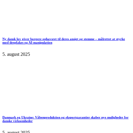
Ny dansk lov giver borgere ophavsret til deres ansigt og stemme – målrettet at styrke
mod deepfakes og AI-manipulation
5. august 2025
Danmark og Ukraine: Våbenproduktion og eksportgarantier skaber nye muligheder for
danske virksomheder
5. august 2025