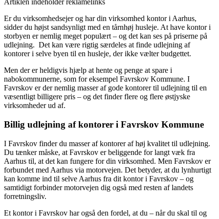
Artiklen indeholder reklamelinks
Er du virksomhedsejer og har din virksomhed kontor i Aarhus,
sidder du højst sandsynligt med en tårnhøj husleje. At have kontor i
storbyen er nemlig meget populært – og det kan ses på priserne på
udlejning. Det kan være rigtig særdeles at finde udlejning af
kontorer i selve byen til en husleje, der ikke vælter budgettet.
Men der er heldigvis hjælp at hente og penge at spare i
nabokommunerne, som for eksempel Favrskov Kommune. I
Favrskov er der nemlig masser af gode kontorer til udlejning til en
væsentligt billigere pris – og det finder flere og flere østjyske
virksomheder ud af.
Billig udlejning af kontorer i Favrskov Kommune
I Favrskov finder du masser af kontorer af høj kvalitet til udlejning.
Du tænker måske, at Favrskov er beliggende for langt væk fra
Aarhus til, at det kan fungere for din virksomhed. Men Favrskov er
forbundet med Aarhus via motorvejen. Det betyder, at du lynhurtigt
kan komme ind til selve Aarhus fra dit kontor i Favrskov – og
samtidigt forbinder motorvejen dig også med resten af landets
forretningsliv.
Et kontor i Favrskov har også den fordel, at du – når du skal til og